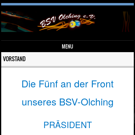
MENU
Skip to content
VORSTAND
Die Fünf an der Front
unseres BSV-Olching
PRÄSIDENT